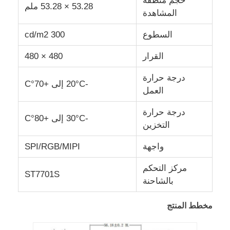
حجم منطقة
53.28 × 53.28 ملم
المشاهدة
شاشة IPS LCD
السطوع
300 cd/m2
القرار
480 × 480
شاشة TFT LCD Touch
درجة حرارة
-20°C إلى +70°C
العمل
شاشة LCD المحمولة
درجة حرارة
-30°C إلى +80°C
وحدة عرض OLED
التخزين
واجهة
SPI/RGB/MIPI
شاشة LCD للسيارة
مركز التحكم
ST7701S
بالشاحنة
شاشة LCD دائرية
مخطط المنتج
لوحة الشاشة الملموسة