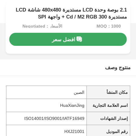
2.1 بوصة وحدة LCD مستديرة 480x480 شاشة LCD
مستديرة 300 Cd / M2 RGB + واجهة SPI
MOQ：1000
الأسعار：Negotiated
افضل سعر
منتوج وصف
مكان المنشأ
الصين
اسم العلامة التجارية
HuaXianJing
إصدار الشهادات
ISO14001/ISO9001/IATF16949
رقم الموديل
HXJ21001