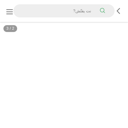
3
/
2