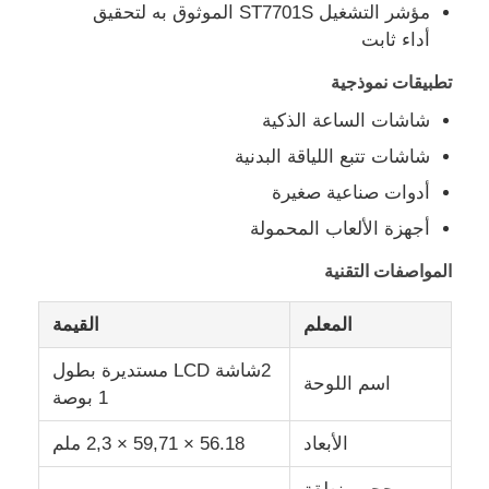
مؤشر التشغيل ST7701S الموثوق به لتحقيق
أداء ثابت
معلومات عنا
تطبيقات نموذجية
شاشات الساعة الذكية
جولة في المصنع
شاشات تتبع اللياقة البدنية
أدوات صناعية صغيرة
ضبط الجودة
أجهزة الألعاب المحمولة
اتصل بنا
المواصفات التقنية
المعلم
القيمة
أخبار
2شاشة LCD مستديرة بطول
اسم اللوحة
1 بوصة
القضايا
الأبعاد
56.18 × 59,71 × 2,3 ملم
عرض TFT LCD