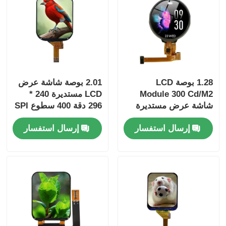
1.28 بوصة LCD
2.01 بوصة شاشة عرض
Module 300 Cd/M2
LCD مستديرة 240 *
شاشة عرض مستديرة
296 دقة 400 سطوع SPI
240x280 زاوية مشاهدة
واجهة تشغيل IC
إرسال استفسار
إرسال استفسار
كاملة
ST7789