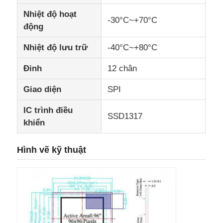
Nhiệt độ hoạt
-30°C~+70°C
Màn hình LCD UART
động
Nhiệt độ lưu trữ
-40°C~+80°C
Màn hình E-Paper
Đinh
12 chân
Màn hình LCD đơn sắc
Giao diện
SPI
IC trình điều
SSD1317
Mô-đun LCD COG
khiển
Hình vẽ kỹ thuật
Màn hình LCD STN
bảng điều khiển LCD
Mô-đun hiển thị LCD tùy chỉnh