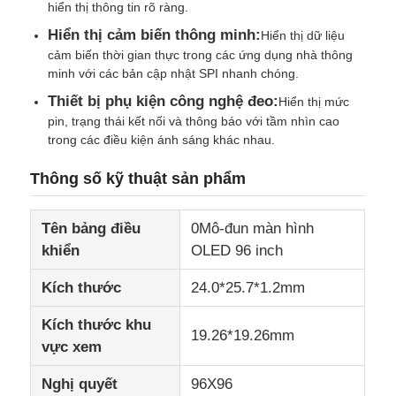
hiển thị thông tin rõ ràng.
Hiển thị cảm biến thông minh:
Hiển thị dữ liệu
Màn hình IPS LCD
cảm biến thời gian thực trong các ứng dụng nhà thông
minh với các bản cập nhật SPI nhanh chóng.
Thiết bị phụ kiện công nghệ đeo:
Hiển thị mức
Màn hình cảm ứng LCD TFT
pin, trạng thái kết nối và thông báo với tầm nhìn cao
trong các điều kiện ánh sáng khác nhau.
màn hình LCD di động
Thông số kỹ thuật sản phẩm
mô-đun màn hình oled
Tên bảng điều
0Mô-đun màn hình
khiển
OLED 96 inch
Màn hình LCD xe hơi
Kích thước
24.0*25.7*1.2mm
Kích thước khu
Màn hình LCD hình tròn
19.26*19.26mm
vực xem
Bảng màn hình cảm ứng LCD
Nghị quyết
96X96