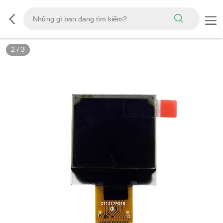
2
/
3