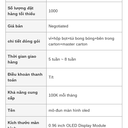
Số lượng đặt
1000
hàng tối thiểu
Giá bán
Negotiated
vỉ+hộp bọt+túi bong bóng+bên trong
chi tiết đóng gói
carton+master carton
Thời gian giao
5 tuần ~ 8 tuần
hàng
Điều khoản thanh
T/t
toán
Khả năng cung
100K mỗi tháng
cấp
Tên
mô-đun màn hình oled
Kích thước màn
0.96 inch OLED Display Module