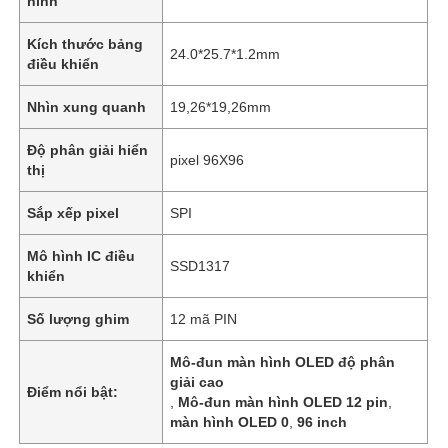
hình
Kích thước bảng
24.0*25.7*1.2mm
điều khiển
Nhìn xung quanh
19,26*19,26mm
Độ phân giải hiển
pixel 96X96
thị
Sắp xếp pixel
SPI
Mô hình IC điều
SSD1317
khiển
Số lượng ghim
12 mã PIN
Mô-đun màn hình OLED độ phân
giải cao
Điểm nổi bật:
,
Mô-đun màn hình OLED 12 pin
,
màn hình OLED 0
,
96 inch