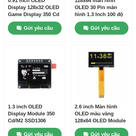
0.91 inch OLED
128x64 màn hình
Display 128x32 OLED
OLED 30 Pin màn
Game Display 350 Cd
hình 1.3 Inch 100 độ
/ M2 góc nhìn rộng
sáng Driver IC
Gửi yêu cầu
Gửi yêu cầu
SSD1306
1.3 inch OLED
2.6 inch Màn hình
Display Module 350
OLED màu vàng
Cd/M2 SSD1306
128x64 OLED Module
OLED Display 7 Pin
80 Cd/m2 Driver IC
Gửi yêu cầu
Gửi yêu cầu
Spi Interface
SSD1309