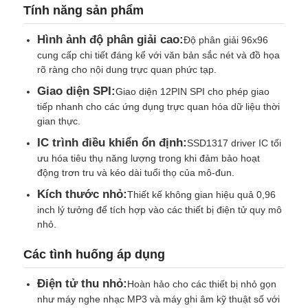
Tính năng sản phẩm
Hình ảnh độ phân giải cao:
Về Chúng Tôi
Độ phân giải 96x96
cung cấp chi tiết đáng kể với văn bản sắc nét và đồ họa
rõ ràng cho nội dung trực quan phức tạp.
Tham quan nhà máy
Giao diện SPI:
Giao diện 12PIN SPI cho phép giao
tiếp nhanh cho các ứng dụng trực quan hóa dữ liệu thời
gian thực.
Kiểm soát chất lượng
IC trình điều khiển ổn định:
SSD1317 driver IC tối
ưu hóa tiêu thụ năng lượng trong khi đảm bảo hoạt
Liên hệ với chúng tôi
động trơn tru và kéo dài tuổi thọ của mô-đun.
Kích thước nhỏ:
Thiết kế không gian hiệu quả 0,96
inch lý tưởng để tích hợp vào các thiết bị điện tử quy mô
Tin tức
nhỏ.
Các tình huống áp dụng
Các trường hợp
Điện tử thu nhỏ:
Hoàn hảo cho các thiết bị nhỏ gọn
như máy nghe nhạc MP3 và máy ghi âm kỹ thuật số với
Màn hình LCD TFT