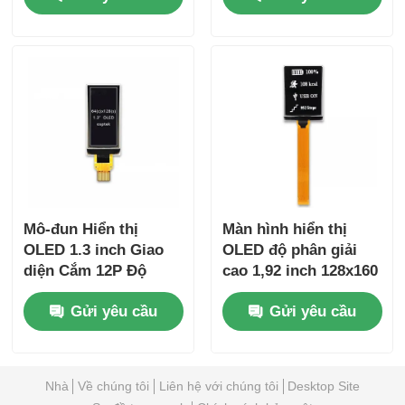
Mô-đun Hiển thị
Màn hình hiển thị
OLED 1.3 inch Giao
OLED độ phân giải
diện Cắm 12P Độ
cao 1,92 inch 128x160
phân giải 64x128 80
350 Cd / M2 Đối với
Gửi yêu cầu
Gửi yêu cầu
Cd/M2
hệ thống nhúng
Nhà
Về chúng tôi
Liên hệ với chúng tôi
Desktop Site