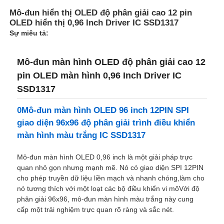
Mô-đun hiển thị OLED độ phân giải cao 12 pin
OLED hiển thị 0,96 Inch Driver IC SSD1317
Sự miêu tả:
Mô-đun màn hình OLED độ phân giải cao 12
pin OLED màn hình 0,96 Inch Driver IC
SSD1317
0Mô-đun màn hình OLED 96 inch 12PIN SPI
giao diện 96x96 độ phân giải trình điều khiển
màn hình màu trắng IC SSD1317
Mô-đun màn hình OLED 0,96 inch là một giải pháp trực
Trang chủ
quan nhỏ gọn nhưng mạnh mẽ. Nó có giao diện SPI 12PIN
cho phép truyền dữ liệu liền mạch và nhanh chóng,làm cho
nó tương thích với một loạt các bộ điều khiển vi môVới độ
Các sản phẩm
phân giải 96x96, mô-đun màn hình màu trắng này cung
cấp một trải nghiệm trực quan rõ ràng và sắc nét.
Video