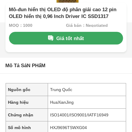
Mô-đun hiển thị OLED độ phân giải cao 12 pin
OLED hiển thị 0,96 Inch Driver IC SSD1317
MOQ：1000
Giá bán：Negotiated
Giá tốt nhất
Mô Tả SảN PHẩM
Nguồn gốc
Trung Quốc
Hàng hiệu
HuaXianJing
Chứng nhận
ISO14001/ISO9001/IATF16949
Số mô hình
HXJ9696TSWXG04