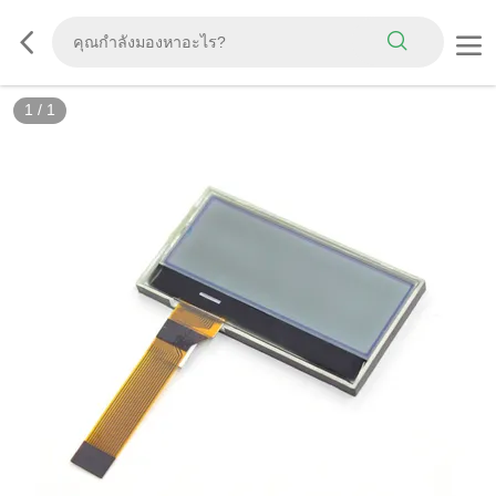
1
/
1