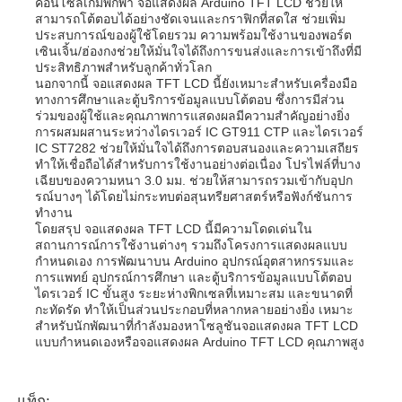
คอนโซลเกมพกพา จอแสดงผล Arduino TFT LCD ช่วยให้
สามารถโต้ตอบได้อย่างชัดเจนและกราฟิกที่สดใส ช่วยเพิ่ม
ประสบการณ์ของผู้ใช้โดยรวม ความพร้อมใช้งานของพอร์ต
เซินเจิ้น/ฮ่องกงช่วยให้มั่นใจได้ถึงการขนส่งและการเข้าถึงที่มี
ประสิทธิภาพสำหรับลูกค้าทั่วโลก
นอกจากนี้ จอแสดงผล TFT LCD นี้ยังเหมาะสำหรับเครื่องมือ
ทางการศึกษาและตู้บริการข้อมูลแบบโต้ตอบ ซึ่งการมีส่วน
ร่วมของผู้ใช้และคุณภาพการแสดงผลมีความสำคัญอย่างยิ่ง
การผสมผสานระหว่างไดรเวอร์ IC GT911 CTP และไดรเวอร์
IC ST7282 ช่วยให้มั่นใจได้ถึงการตอบสนองและความเสถียร
ทำให้เชื่อถือได้สำหรับการใช้งานอย่างต่อเนื่อง โปรไฟล์ที่บาง
เฉียบของความหนา 3.0 มม. ช่วยให้สามารถรวมเข้ากับอุปก
รณ์บางๆ ได้โดยไม่กระทบต่อสุนทรียศาสตร์หรือฟังก์ชันการ
ทำงาน
โดยสรุป จอแสดงผล TFT LCD นี้มีความโดดเด่นใน
สถานการณ์การใช้งานต่างๆ รวมถึงโครงการแสดงผลแบบ
กำหนดเอง การพัฒนาบน Arduino อุปกรณ์อุตสาหกรรมและ
การแพทย์ อุปกรณ์การศึกษา และตู้บริการข้อมูลแบบโต้ตอบ
ไดรเวอร์ IC ขั้นสูง ระยะห่างพิกเซลที่เหมาะสม และขนาดที่
กะทัดรัด ทำให้เป็นส่วนประกอบที่หลากหลายอย่างยิ่ง เหมาะ
สำหรับนักพัฒนาที่กำลังมองหาโซลูชันจอแสดงผล TFT LCD
แบบกำหนดเองหรือจอแสดงผล Arduino TFT LCD คุณภาพสูง
แท็ก: