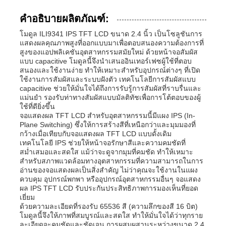
คำอธิบายผลิตภัณฑ์:
โมดูล ILI9341 IPS TFT LCD ขนาด 2.4 นิ้ว เป็นโซลูชันการ
แสดงผลคุณภาพสูงที่ออกแบบมาเพื่อตอบสนองความต้องการที่
สูงของแอปพลิเคชันอุตสาหกรรมสมัยใหม่ ด้วยหน้าจอสัมผัส
แบบ capacitive โมดูลนี้จึงนำเสนออินเทอร์เฟซผู้ใช้ที่ตอบ
สนองและใช้งานง่าย ทำให้เหมาะสำหรับอุปกรณ์ต่างๆ ที่เปิด
ใช้งานการสัมผัสและระบบฝังตัว เทคโนโลยีการสัมผัสแบบ
capacitive ช่วยให้มั่นใจได้ถึงการรับรู้การสัมผัสที่ราบรื่นและ
แม่นยำ รองรับท่าทางสัมผัสแบบมัลติทัชเพื่อการโต้ตอบของผู้
ใช้ที่ดียิ่งขึ้น
จอแสดงผล TFT LCD สำหรับอุตสาหกรรมนี้มีแผง IPS (In-
Plane Switching) ซึ่งให้การสร้างสีที่เหนือกว่าและมุมมองที่
กว้างเมื่อเทียบกับจอแสดงผล TFT LCD แบบดั้งเดิม
เทคโนโลยี IPS ช่วยให้หน้าจอรักษาสีและความคมชัดที่
สม่ำเสมอและสดใส แม้ว่าจะดูจากมุมที่คมชัด ทำให้เหมาะ
สำหรับสภาพแวดล้อมทางอุตสาหกรรมที่ความสามารถในการ
อ่านของจอแสดงผลเป็นสิ่งสำคัญ ไม่ว่าคุณจะใช้งานในแผง
ควบคุม อุปกรณ์พกพา หรืออุปกรณ์อุตสาหกรรมอื่นๆ จอแสดง
ผล IPS TFT LCD รับประกันประสิทธิภาพการมองเห็นที่ยอด
เยี่ยม
ด้วยความละเอียดที่รองรับ 65536 สี (ความลึกของสี 16 บิต)
โมดูลนี้จึงให้ภาพที่สมบูรณ์และสดใส ทำให้มั่นใจได้ว่าทุกราย
ละเอียดจะคมชัดและชัดเจน การผสมผสานระหว่างขนาด 2.4