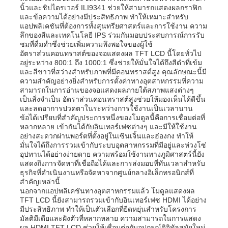
นิ้วและชิปไดรเวอร์ ILI9341 ช่วยให้สามารถแสดงผลกราฟิก
และข้อความได้อย่างมีประสิทธิภาพ ทำให้เหมาะสำหรับ
แอปพลิเคชันที่ต้องการทั้งสุนทรียศาสตร์และการใช้งาน ความ
ลึกของสีและเทคโนโลยี IPS ร่วมกันมอบประสบการณ์การรับ
ชมที่ดื่มด่ำซึ่งช่วยเพิ่มความพึงพอใจของผู้ใช้
อัตราส่วนคอนทราสต์ของจอแสดงผล TFT LCD นี้โดยทั่วไป
อยู่ระหว่าง 800:1 ถึง 1000:1 ซึ่งช่วยให้มั่นใจได้ถึงสีดำที่เข้ม
และสีขาวที่สว่างสำหรับภาพที่มีคอนทราสต์สูง คุณลักษณะนี้มี
ความสำคัญอย่างยิ่งสำหรับการตั้งค่าทางอุตสาหกรรมที่ความ
สามารถในการอ่านของจอแสดงผลภายใต้สภาพแสงต่างๆ
เป็นสิ่งจำเป็น อัตราส่วนคอนทราสต์สูงช่วยให้มองเห็นได้ดีขึ้น
และลดอาการปวดตาในระหว่างการใช้งานเป็นเวลานาน
ข้อได้เปรียบที่สำคัญประการหนึ่งของโมดูลนี้คือการเชื่อมต่อที่
หลากหลาย เข้ากันได้กับอินเทอร์เฟซต่างๆ และมีให้ใช้งาน
อย่างสะดวกผ่านพอร์ตที่ตั้งอยู่ในเซินเจิ้นและฮ่องกง ทำให้
มั่นใจได้ถึงการรวมเข้ากับระบบอุตสาหกรรมที่มีอยู่และห่วงโซ่
อุปทานได้อย่างง่ายดาย ความพร้อมใช้งานทางภูมิศาสตร์นี้ยัง
บ้าน
แสดงถึงการจัดหาที่เชื่อถือได้และการส่งมอบที่ทันเวลาสำหรับ
ธุรกิจที่ดำเนินงานหรือจัดหาจากศูนย์กลางอิเล็กทรอนิกส์ที่
สำคัญเหล่านี้
นอกจากแอปพลิเคชันทางอุตสาหกรรมแล้ว โมดูลแสดงผล
สินค้า
TFT LCD นี้ยังสามารถรวมเข้ากับอินเทอร์เฟซ HDMI ได้อย่าง
มีประสิทธิภาพ ทำให้เป็นตัวเลือกที่ยืดหยุ่นสำหรับโครงการ
มัลติมีเดียและฝังตัวที่หลากหลาย ความสามารถในการแสดง
วิดีโอ
ผล HDMI TFT LCD ช่วยให้เชื่อมต่อกับอุปกรณ์ดิจิทัลสมัยใหม่