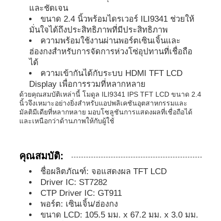
และชัดเจน
ขนาด 2.4 นิ้วพร้อมไดรเวอร์ ILI9341 ช่วยให้
จอแสดงผลแอลซีดีไอพีเอส
มั่นใจได้ถึงประสิทธิภาพที่มีประสิทธิภาพ
ความพร้อมใช้งานผ่านพอร์ตเซินเจิ้นและ
ฮ่องกงสำหรับการจัดการห่วงโซ่อุปทานที่เชื่อถือ
หน้าจอสัมผัส TFT LCD
ได้
ความเข้ากันได้กับระบบ HDMI TFT LCD
Display เพื่อการรวมที่หลากหลาย
มอนิเตอร์ LCD พกพา
ด้วยคุณสมบัติเหล่านี้ โมดูล ILI9341 IPS TFT LCD ขนาด 2.4
นิ้วจึงเหมาะอย่างยิ่งสำหรับแอปพลิเคชันอุตสาหกรรมและ
มัลติมีเดียที่หลากหลาย มอบโซลูชันการแสดงผลที่เชื่อถือได้
โมดูลแสดงผล oled
และเหนือกว่าด้านภาพให้กับผู้ใช้
จอ LCD ของรถ
คุณสมบัติ:
ชื่อผลิตภัณฑ์: จอแสดงผล TFT LCD
Driver IC: ST7282
หน้าจอ LCD แบบกลม
CTP Driver IC: GT911
พอร์ต: เซินเจิ้น/ฮ่องกง
แผ่นจอสัมผัส LCD
ขนาด LCD: 105.5 มม. x 67.2 มม. x 3.0 มม.