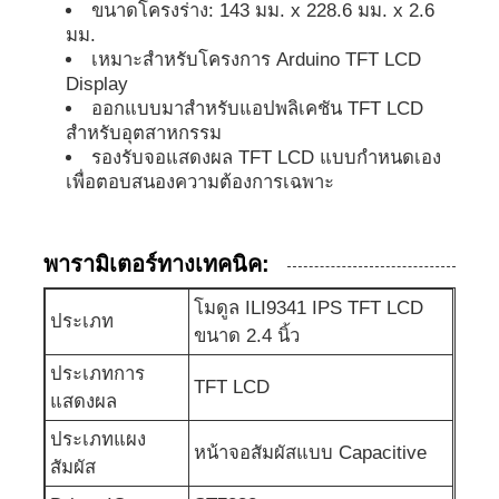
ขนาดโครงร่าง: 143 มม. x 228.6 มม. x 2.6
มม.
UART จอแอลซีดี
เหมาะสำหรับโครงการ Arduino TFT LCD
Display
ออกแบบมาสำหรับแอปพลิเคชัน TFT LCD
จอแสดงผลกระดาษอิเล็กทรอนิกส์
สำหรับอุตสาหกรรม
รองรับจอแสดงผล TFT LCD แบบกำหนดเอง
เพื่อตอบสนองความต้องการเฉพาะ
หน้าจอ Lcd มโนครอม
พารามิเตอร์ทางเทคนิค:
โมดูล COG LCD
โมดูล ILI9341 IPS TFT LCD
ประเภท
ขนาด 2.4 นิ้ว
จอ LCD STN
ประเภทการ
TFT LCD
แสดงผล
แผน LCD
ประเภทแผง
หน้าจอสัมผัสแบบ Capacitive
สัมผัส
โมดูลจอ LCD ที่กําหนดเอง