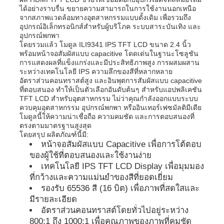
ได้อย่างราบรื่น ขยายความสามารถในการใช้งานนอกเหนือ
จากสภาพแวดล้อมทางอุตสาหกรรมแบบดั้งเดิม เพื่อรวมถึง
อุปกรณ์อิเล็กทรอนิกส์สำหรับผู้บริโภค ระบบสาระบันเทิง และ
เกี่ยวกับเรา
อุปกรณ์พกพา
โดยรวมแล้ว โมดูล ILI9341 IPS TFT LCD ขนาด 2.4 นิ้ว
พร้อมหน้าจอสัมผัสแบบ capacitive โดดเด่นในฐานะโซลูชัน
ทัวร์โรงงาน
การแสดงผลที่แข็งแกร่งและมีประสิทธิภาพสูง การผสมผสาน
ระหว่างเทคโนโลยี IPS ความลึกของสีที่หลากหลาย
อัตราส่วนคอนทราสต์สูง และอินพุตการสัมผัสแบบ capacitive
ที่ตอบสนอง ทำให้เป็นตัวเลือกอันดับต้นๆ สำหรับแอปพลิเคชัน
การควบคุมคุณภาพ
TFT LCD สำหรับอุตสาหกรรม ไม่ว่าคุณกำลังออกแบบระบบ
ควบคุมอุตสาหกรรม อุปกรณ์พกพา หรืออินเทอร์เฟซมัลติมีเดีย
โมดูลนี้ให้ความน่าเชื่อถือ ความคมชัด และการตอบสนองที่
ติดต่อเรา
ตรงตามมาตรฐานสูงสุด
โดยสรุป ผลิตภัณฑ์นี้มี:
หน้าจอสัมผัสแบบ Capacitive เพื่อการโต้ตอบ
ของผู้ใช้ที่ตอบสนองและใช้งานง่าย
ข่าว
เทคโนโลยี IPS TFT LCD Display เพื่อมุมมอง
ที่กว้างและความแม่นยำของสีที่ยอดเยี่ยม
กรณี
รองรับ 65536 สี (16 บิต) เพื่อภาพที่สดใสและ
มีรายละเอียด
อัตราส่วนคอนทราสต์โดยทั่วไปอยู่ระหว่าง
จอแสดงผล TFT LCD
800:1 ถึง 1000:1 เพื่อคุณภาพของภาพที่คมชัด