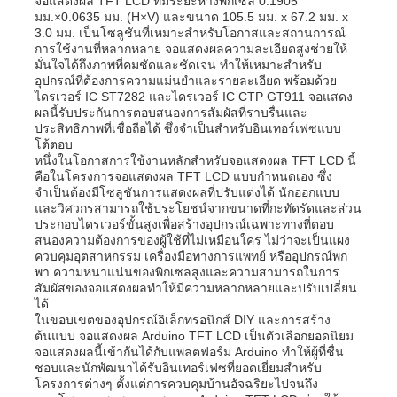
จอแสดงผล TFT LCD ที่มีระยะห่างพิกเซล 0.1905
มม.×0.0635 มม. (H×V) และขนาด 105.5 มม. x 67.2 มม. x
3.0 มม. เป็นโซลูชันที่เหมาะสำหรับโอกาสและสถานการณ์
การใช้งานที่หลากหลาย จอแสดงผลความละเอียดสูงช่วยให้
มั่นใจได้ถึงภาพที่คมชัดและชัดเจน ทำให้เหมาะสำหรับ
อุปกรณ์ที่ต้องการความแม่นยำและรายละเอียด พร้อมด้วย
ไดรเวอร์ IC ST7282 และไดรเวอร์ IC CTP GT911 จอแสดง
ผลนี้รับประกันการตอบสนองการสัมผัสที่ราบรื่นและ
ประสิทธิภาพที่เชื่อถือได้ ซึ่งจำเป็นสำหรับอินเทอร์เฟซแบบ
โต้ตอบ
หนึ่งในโอกาสการใช้งานหลักสำหรับจอแสดงผล TFT LCD นี้
คือในโครงการจอแสดงผล TFT LCD แบบกำหนดเอง ซึ่ง
จำเป็นต้องมีโซลูชันการแสดงผลที่ปรับแต่งได้ นักออกแบบ
และวิศวกรสามารถใช้ประโยชน์จากขนาดที่กะทัดรัดและส่วน
ประกอบไดรเวอร์ขั้นสูงเพื่อสร้างอุปกรณ์เฉพาะทางที่ตอบ
สนองความต้องการของผู้ใช้ที่ไม่เหมือนใคร ไม่ว่าจะเป็นแผง
ควบคุมอุตสาหกรรม เครื่องมือทางการแพทย์ หรืออุปกรณ์พก
พา ความหนาแน่นของพิกเซลสูงและความสามารถในการ
สัมผัสของจอแสดงผลทำให้มีความหลากหลายและปรับเปลี่ยน
ได้
ในขอบเขตของอุปกรณ์อิเล็กทรอนิกส์ DIY และการสร้าง
ต้นแบบ จอแสดงผล Arduino TFT LCD เป็นตัวเลือกยอดนิยม
จอแสดงผลนี้เข้ากันได้กับแพลตฟอร์ม Arduino ทำให้ผู้ที่ชื่น
ชอบและนักพัฒนาได้รับอินเทอร์เฟซที่ยอดเยี่ยมสำหรับ
โครงการต่างๆ ตั้งแต่การควบคุมบ้านอัจฉริยะไปจนถึง