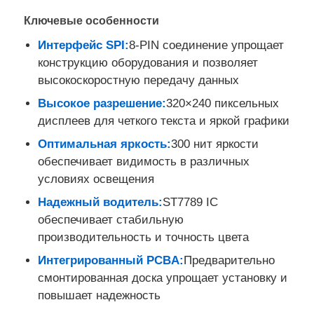
Ключевые особенности
О нас
Интерфейс SPI:
8-PIN соединение упрощает
конструкцию оборудования и позволяет
высокоскоростную передачу данных
Экскурсия по заводу
Высокое разрешение:
320×240 пиксельных
дисплеев для четкого текста и яркой графики
Контроль качества
Оптимальная яркость:
300 нит яркости
обеспечивает видимость в различных
Свяжитесь с нами
условиях освещения
Надежный водитель:
ST7789 IC
Новости
обеспечивает стабильную
производительность и точность цвета
Интегрированный PCBA:
Предварительно
Случаи
смонтированная доска упрощает установку и
повышает надежность
TFT ЖК -дисплей