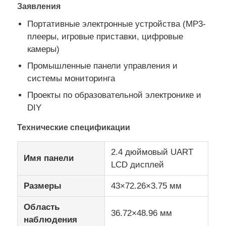
Заявления
Портативные электронные устройства (MP3-
IPS дисплея Lcd
плееры, игровые приставки, цифровые
камеры)
TFT ЖК -сенсорный экран
Промышленные панели управления и
системы мониторинга
портативный ЖК-монитор
Проекты по образовательной электронике и
DIY
Модуль дисплея OLED
Технические спецификации
2.4 дюймовый UART
Дисплей LCD автомобиля
Имя панели
LCD дисплей
Размеры
43×72.26×3.75 мм
Круглый ЖК-экран
Область
36.72×48.96 мм
Панель экрана касания LCD
наблюдения