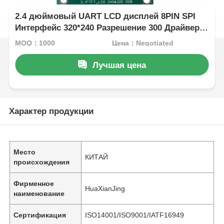
2.4 дюймовый UART LCD дисплей 8PIN SPI
Интерфейс 320*240 Разрешение 300 Драйвер
яркости IC ST7789 с платой PCBA
MOQ：1000
Цена：Negotiated
Лучшая цена
Характер продукции
Место
КИТАЙ
происхождения
Фирменное
HuaXianJing
наименование
Сертификация
ISO14001/ISO9001/IATF16949