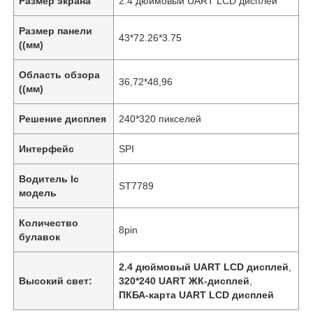
Размер экрана
2.4 дюймовый UART LCD дисплей
Размер панели
43*72.26*3.75
((мм)
Область обзора
36,72*48,96
((мм)
Решение дисплея
240*320 пикселей
Интерфейс
SPI
Водитель Ic
ST7789
модель
Количество
8pin
булавок
2.4 дюймовый UART LCD дисплей
,
Высокий свет:
320*240 UART ЖК-дисплей
,
ПКБА-карта UART LCD дисплей