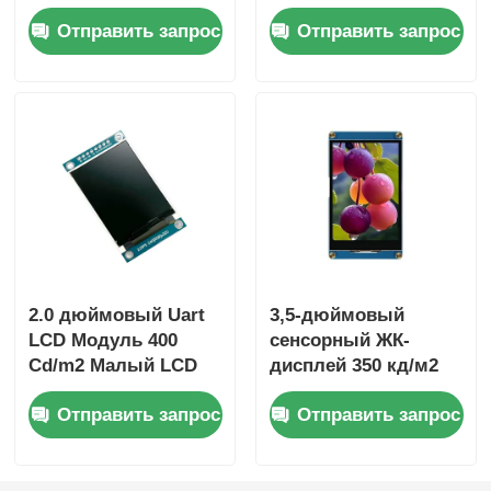
Промышленный
резистивный
Отправить запрос
Отправить запрос
дисплейный модуль
сенсорный экран
портативный с
Дисплей 500 Cd/M2
интерфейсом SPI
2.0 дюймовый Uart
3,5-дюймовый
LCD Модуль 400
сенсорный ЖК-
Cd/m2 Малый LCD
дисплей 350 кд/м2
дисплей 240X320
UART, сенсорный
Отправить запрос
Отправить запрос
Драйвер IC ST7789V
экран ЖК-панель
320x480