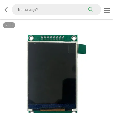
2
/
3