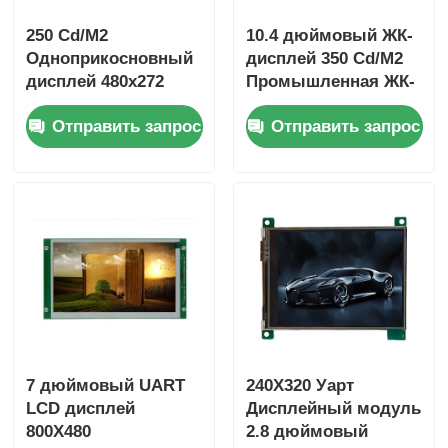
250 Cd/M2
10.4 дюймовый ЖК-
Одноприкосновный
дисплей 350 Cd/M2
дисплей 480x272
Промышленная ЖК-
Модули сенсорного
панель 800X600 RGB
Отправить запрос
Отправить запрос
экрана 4,3
интерфейс
дюймового
драйвера IC T5L0
7 дюймовый UART
240X320 Уарт
LCD дисплей
Дисплейный модуль
800X480
2.8 дюймовый