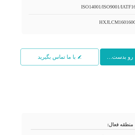
ISO14001/ISO9001/IATF1
HXJLCM160160G
با ما تماس بگیرید
منطقه فعال: