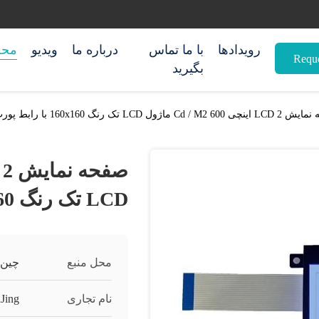
رویدادها
با ما تماس
درباره ما
ویدیو
محص
Reque
بگیرید
Cd /  ماژول LCD تک رنگ 160x160 با رابط پورت سریالی
LCD تک رنگ 160x160 با رابط پورت سریالی
محل منبع
چین
نام تجاری
Jing