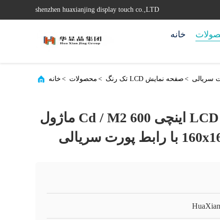
shenzhen huaxianjing display touch co.,LTD
ولات
خانه
>
صفحه نمایش LCD تک رنگ
>
محصولات
>
خانه
صفحه نمایش LCD 2 اینچی 600 Cd / M2 ماژول
HuaXian