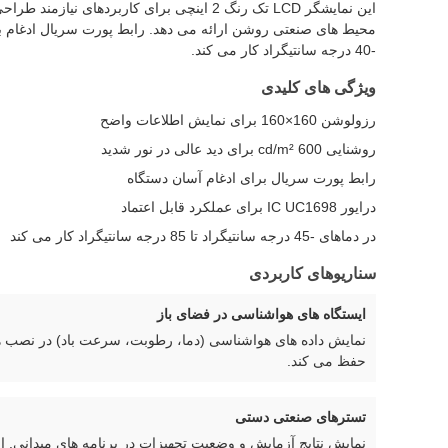
-40 درجه سانتیگراد کار می کند.
ویژگی های کلیدی
رزولوشن 160×160 برای نمایش اطلاعات واضح
روشنایی 600 cd/m² برای دید عالی در نور شدید
رابط پورت سریال برای ادغام آسان دستگاه
درایور IC UC1698 برای عملکرد قابل اعتماد
در دماهای -45 درجه سانتیگراد تا 85 درجه سانتیگراد کار می کند
سناریوهای کاربردی
ایستگاه های هواشناسی در فضای باز
نمایش داده های هواشناسی (دما، رطوبت، سرعت باد) در نصب های
حفظ می کند.
تسترهای صنعتی دستی
نمایش نتایج آزمایش و وضعیت تجهیزات در برنامه های میدانی. ا