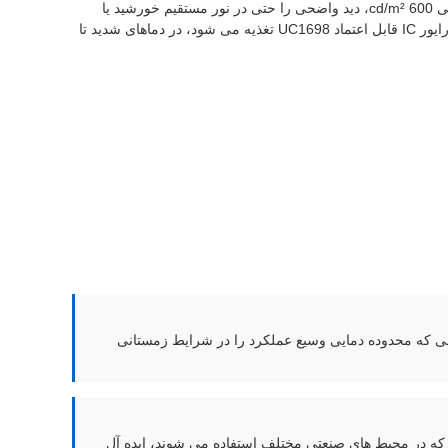
این نمایشگر LCD تک رنگ 2 اینچی برای کاربردهای نیازمند طراحی شده است. این نمایشگر با داشتن یک نمایشگر ماتریسی 160×160 با روشنایی 600 cd/m²، دید واضحی را حتی در نور مستقیم خورشید یا
محیط های صنعتی روشن ارائه می دهد. رابط پورت سریال ادغام با میکروکنترلرها و واحدهای پردازش را ساده می کند. این نمایشگر که توسط درایور IC قابل اعتماد UC1698 تغذیه می شود، در دماهای شدید تا
لی که محدوده دمایی وسیع عملکرد را در شرایط زمستانی
مل که در محیط های صنعتی مختلف استفاده می شوند، ایده آل