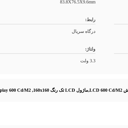
83.8X76.5X9.6mm
رابط:
درگاه سریال
ولتاژ:
3.3 ولت
play 600 Cd/M2
,