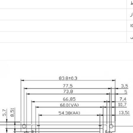
ط
ژ
ی