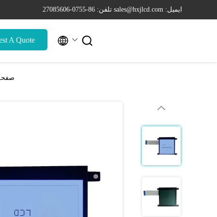
ایمیل: sales@hxjlcd.com
تلفن: 86-0755-27085606


st A Quote
صفحه نمایش LCD 2 اینچی 600 M2