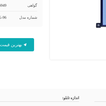
گواهی
6949
شماره مدل
-96
بهترین قیمت رو بدست بیار
اندازه تابلو: