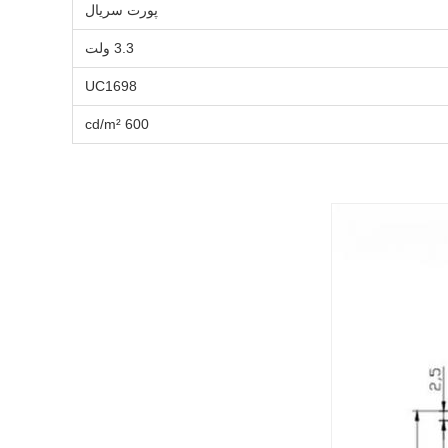
پورت سریال
3.3 ولت
UC1698
600 cd/m²