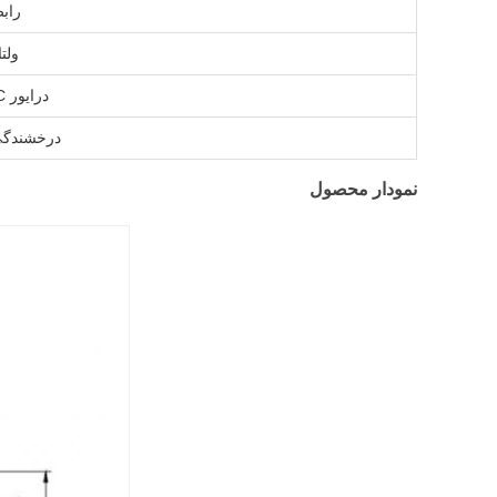
راب
ولتا
درایور IC
درخشندگ
نمودار محصول