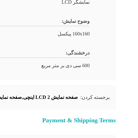
نمایشگر LCD
وضوح نمایش:
160x160 پیکسل
درخشندگی:
600 سی دی بر متر مربع
برجسته کردن:
صفحه نمایش LCD 2 اینچی,صفحه نمایش LCD 600 Cd/M2,ماژول LCD تک رنگ 160x160
Payment & Shipping Terms