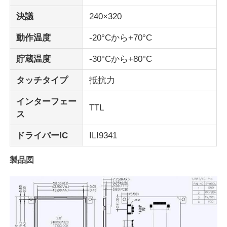
決議
240×320
表示IPSのLCD
動作温度
-20°Cから+70°C
貯蔵温度
-30°Cから+80°C
TFT LCDタッチスクリーン
タッチタイプ
抵抗力
携帯型LCDモニター
インターフェー
TTL
ス
OLEDの表示モジュール
ドライバーIC
ILI9341
車LCDの表示
製品図
円状のLCD画面
LCDのタッチ画面のパネル