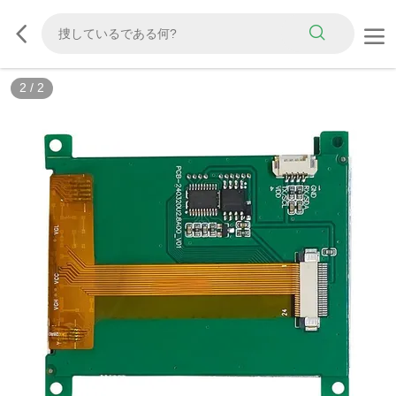
2
/
2