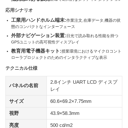
応用シナリオ
私たちについて
工業用ハンドホルム端末:
作業注文,在庫データ,機器の状
態のコンパクトなインターフェース
工場見学
外部ナビゲーション装置:
日光で読み取れる性能を持つ
GPSユニットの高可視性ディスプレイ
教育用電子機器キット:
授業環境におけるマイクロコント
品質管理
ローラプロジェクトのためのインタラクティブな表示
テクニカル仕様
お問い合わせ
2.8インチ UART LCD ディスプ
パネルの名前
ニュース
レイ
サイズ
60.6×69.2×7.75mm
事件
視野
43.9×58.3mm
TFT LCDディスプレイ
亮度
500 cd/m2