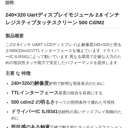
説明:
240×320 Uartディスプレイモジュール 2.8 インチ
レジスティブタッチスクリーン 500 Cd/M2
製品概要
この2.8インチ UART LCDディスプレイは,解像度240×320と明る
さ500CD/m2のTTLインターフェースを備えています. ドライバ
ーIC ILI9341によって動いています.異なる環境で正確な入力のた
めの抵抗性タッチ能力で安定したパフォーマンスを提供します.
主要 な 特徴
240×320の解像度
鮮明で鮮明な視覚表示のために
ホーム
TTLインターフェース
装置の統合を容易にする
500 cd/m2 の明るさ
すべての照明条件で優れた可視性
製品
ドライバーIC ILI9341
信頼性の高いディスプレイ制御のた
めに
動画
抵抗感のある触覚
正確で耐久的なタッチインタラクション