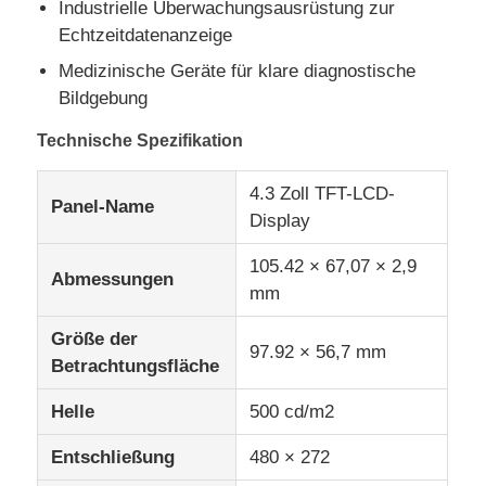
Industrielle Überwachungsausrüstung zur
Echtzeitdatenanzeige
IPS Lcd-Anzeige
Medizinische Geräte für klare diagnostische
Bildgebung
TFT LCD -Touchscreen
Technische Spezifikation
4.3 Zoll TFT-LCD-
Portabler LCD-Monitor
Panel-Name
Display
OLED-Anzeigen-Modul
105.42 × 67,07 × 2,9
Abmessungen
mm
Auto LCD-Anzeige
Größe der
97.92 × 56,7 mm
Betrachtungsfläche
Kreisförmiger LCD-Bildschirm
Helle
500 cd/m2
Entschließung
480 × 272
Lcd-Touch Screen Platte