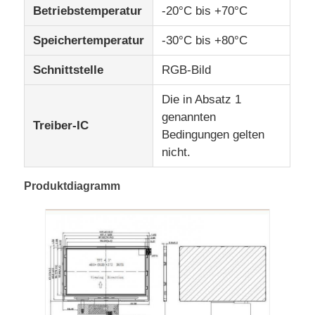
Betriebstemperatur
-20°C bis +70°C
UART-LCD-Display
Speichertemperatur
-30°C bis +80°C
Schnittstelle
RGB-Bild
E Papierbildschirm
Die in Absatz 1
genannten
Monochrome Bildschirm
Treiber-IC
Bedingungen gelten
nicht.
ZAHN LCD-Modul
Produktdiagramm
Anzeige STN LCD
VLCD-Bildschirm
Kundenspezifisches lcd-Anzeigenmodul