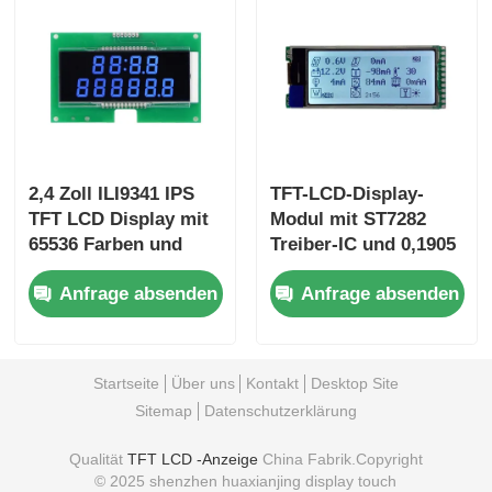
2,4 Zoll ILI9341 IPS
TFT-LCD-Display-
TFT LCD Display mit
Modul mit ST7282
65536 Farben und
Treiber-IC und 0,1905
kompakten 105,5 mm
mm × 0,0635 mm
Anfrage absenden
Anfrage absenden
* 67,2 mm * 3,0 mm
Pixel Abstand mit 12-
Abmessungen
Monats-Garantie
Startseite
Über uns
Kontakt
Desktop Site
Sitemap
Datenschutzerklärung
Qualität
TFT LCD -Anzeige
China Fabrik.Copyright
© 2025 shenzhen huaxianjing display touch