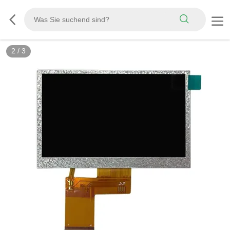
2
/
3