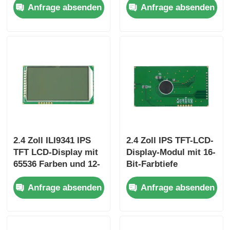
Anfrage absenden
Anfrage absenden
LCD-Größe für
Armaturenbretter und
industrielle
Steuerschnittstellen
Anwendungen
2.4 Zoll ILI9341 IPS
2.4 Zoll IPS TFT-LCD-
TFT LCD-Display mit
Display-Modul mit 16-
65536 Farben und 12-
Bit-Farbtiefe
Monats-Garantie für
105,5mm*67,2mm*3,0mm
Anfrage absenden
Anfrage absenden
eingebettete Systeme
Größe und 800:1
Kontrastverhältnis