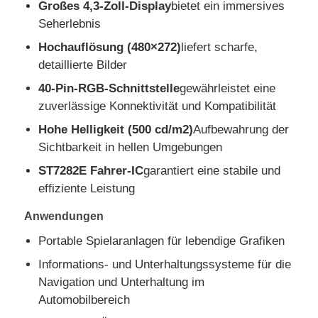
Großes 4,3-Zoll-Display
bietet ein immersives
Seherlebnis
Über uns
Hochauflösung (480×272)
liefert scharfe,
detaillierte Bilder
Werksbesichtigung
40-Pin-RGB-Schnittstelle
gewährleistet eine
zuverlässige Konnektivität und Kompatibilität
Hohe Helligkeit (500 cd/m2)
Aufbewahrung der
Qualitätskontrolle
Sichtbarkeit in hellen Umgebungen
ST7282E Fahrer-IC
garantiert eine stabile und
Kontakt
effiziente Leistung
Anwendungen
Nachrichten
Portable Spielaranlagen für lebendige Grafiken
Informations- und Unterhaltungssysteme für die
Fälle
Navigation und Unterhaltung im
Automobilbereich
TFT LCD -Anzeige