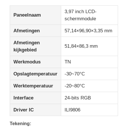
3,97 inch LCD-
Paneelnaam
IPS Lcd Vertoning
schermmodule
Afmetingen
57,14×96,90×3,35 mm
TFT LCD Touchscreen
Afmetingen
51,84×86,3 mm
kijkgebied
draagbare lcd-monitor
Werkmodus
TN
OLED-Vertoningsmodule
Opslagtemperatuur
-30~70°C
Werktemperatuur
-20~80°C
Autolcd Vertoning
Interface
24-bits RGB
Circulair LCD-scherm
Driver IC
ILI9806
LCD touch screenpaneel
Tekening: