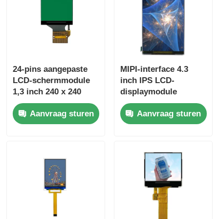
24-pins aangepaste
MIPI-interface 4.3
LCD-schermmodule
inch IPS LCD-
1,3 inch 240 x 240
displaymodule
scherm Volledige
540x960 LCD-paneel
Aanvraag sturen
Aanvraag sturen
kijkhoek
350 Cd/M2