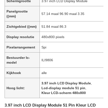
Schermgrootte
3.97 inch LCD Display Module
Panelgrootte
57.14 maal 96.90 maal 3.35
((mm)
Zichtgebied ((mm)
51.84 maal 86.3
Display resolutie
480x800 pixels
Pixelarrangement
Spi
Bestuurder Ic-
ILI9806
model
Kijkhoek
alle
3.97 inch LCD Display Module
,
Hoog licht:
Lcd-display module 51 pin
,
Kleur LCD-scherm 480x800
3.97 inch LCD Display Module 51 Pin Kleur LCD