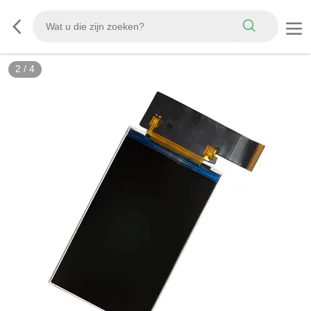
2
/
4