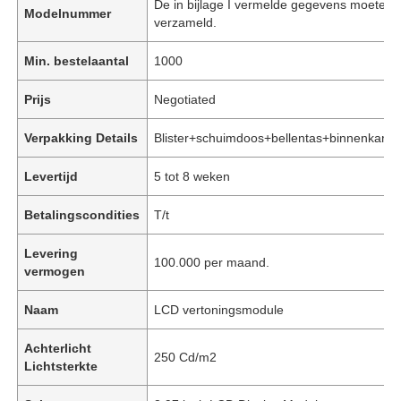
De in bijlage I vermelde gegevens moeten
Modelnummer
verzameld.
Min. bestelaantal
1000
Prijs
Negotiated
Verpakking Details
Blister+schuimdoos+bellentas+binnenkarto
Levertijd
5 tot 8 weken
Betalingscondities
T/t
Levering
100.000 per maand.
vermogen
Naam
LCD vertoningsmodule
Achterlicht
250 Cd/m2
Lichtsterkte