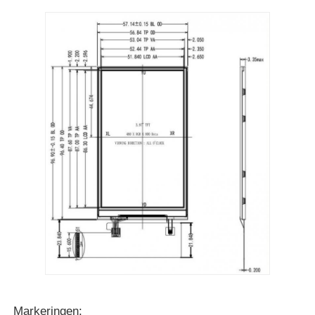
UART LCD-scherm
E-papier display
Monochroom LCD-scherm
RADERTJElcd Module
De Vertoning van STN LCD
VLCD-paneel
Douanelcd vertoningsmodule
Markeringen: