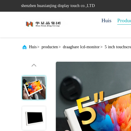
shenzhen huaxianjing display touch co.,LTD
Huis
Produ
Huis
>
producten
>
draagbare lcd-monitor
>
5 inch touchsc