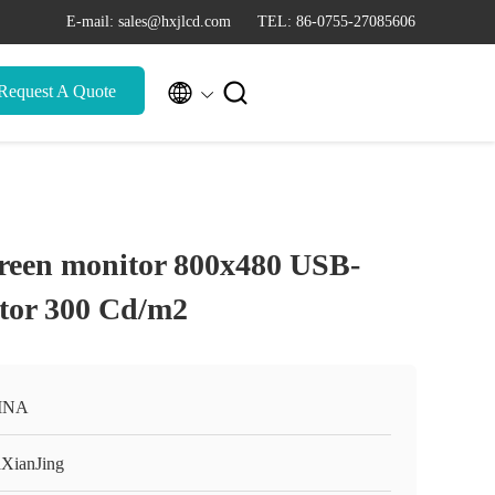
E-mail: sales@hxjlcd.com
TEL: 86-0755-27085606


Request A Quote
creen monitor 800x480 USB-
itor 300 Cd/m2
INA
XianJing