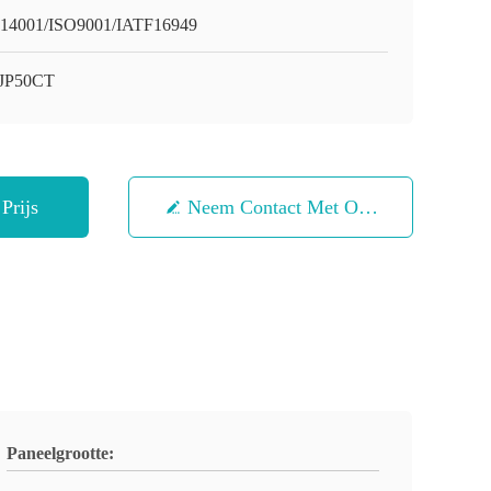
14001/ISO9001/IATF16949
JP50CT
Prijs
Neem Contact Met Ons Op
Paneelgrootte: