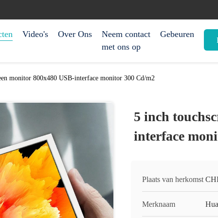
cten
Video's
Over Ons
Neem contact
Gebeuren
met ons op
reen monitor 800x480 USB-interface monitor 300 Cd/m2
5 inch touchs
interface mon
Plaats van herkomst
CH
Merknaam
Hua