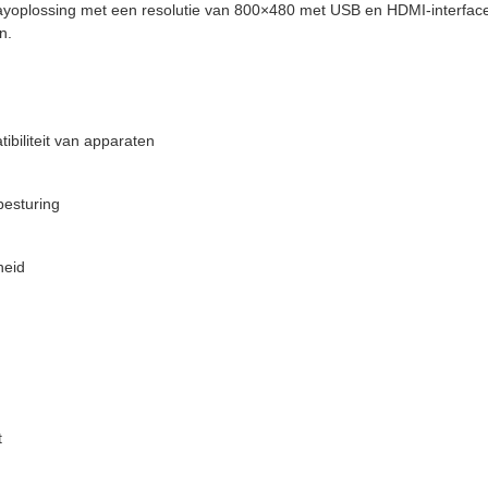
yoplossing met een resolutie van 800×480 met USB en HDMI-interfaces.
n.
biliteit van apparaten
besturing
heid
t